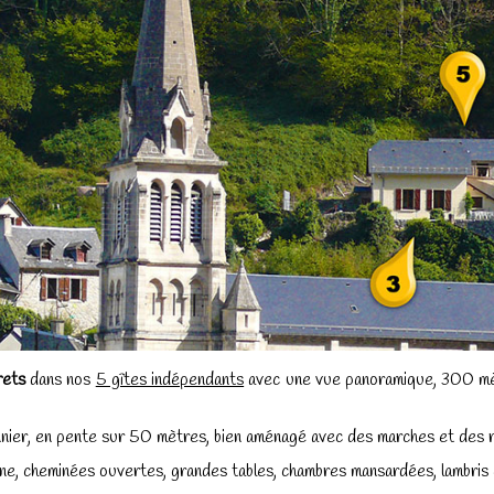
rets
dans nos
5 gîtes indépendants
avec une vue panoramique, 300 mèt
nnier, en pente sur 50 mètres, bien aménagé avec des marches et des 
domine, cheminées ouvertes, grandes tables, chambres mansardées, lambri