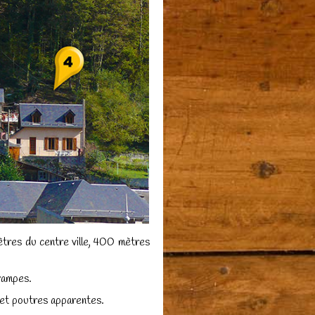
res du centre ville, 400 mètres
rampes.
s et poutres apparentes.