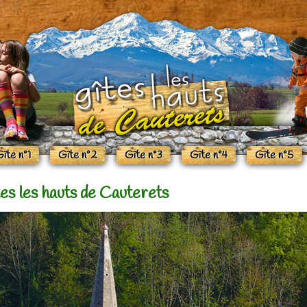
îte n°1
Gîte n°2
Gîte n°3
Gîte n°4
Gîte n°5
tes les hauts de Cauterets